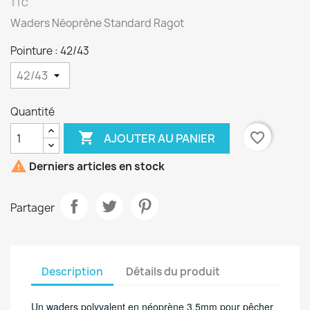
TTC
Waders Néoprène Standard Ragot
Pointure : 42/43
Quantité

favorite_border
AJOUTER AU PANIER

Derniers articles en stock
Partager
Description
Détails du produit
Un waders polyvalent en néoprène 3.5mm pour pêcher