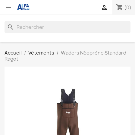
shopping_cart


(0)
search
Accueil
Vêtements
Waders Néoprène Standard
Ragot